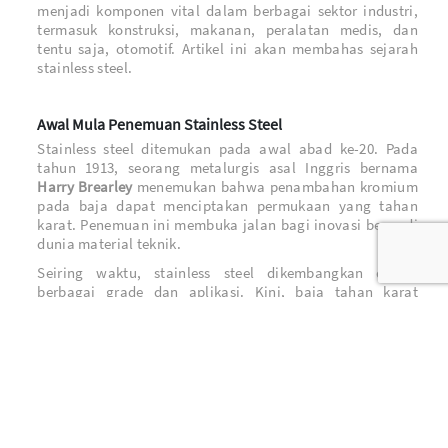
menjadi komponen vital dalam berbagai sektor industri,
termasuk konstruksi, makanan, peralatan medis, dan
tentu saja, otomotif. Artikel ini akan membahas sejarah
stainless steel.
Awal Mula Penemuan Stainless Steel
Stainless steel ditemukan pada awal abad ke-20. Pada
tahun 1913, seorang metalurgis asal Inggris bernama
Harry Brearley
menemukan bahwa penambahan kromium
pada baja dapat menciptakan permukaan yang tahan
karat. Penemuan ini membuka jalan bagi inovasi besar di
dunia material teknik.
Seiring waktu, stainless steel dikembangkan dalam
berbagai grade dan aplikasi. Kini, baja tahan karat
digunakan dalam struktur bangunan, pabrik pengolahan,
mesin industri, hingga komponen kendaraan bermotor
roda dua dan roda empat.
Perkembangan Stainless Steel di Industri Otomotif
Industri otomotif memanfaatkan stainless steel untuk
menciptakan komponen-komponen yang tahan lama,
ringan, dan mampu menahan suhu serta tekanan tinggi.